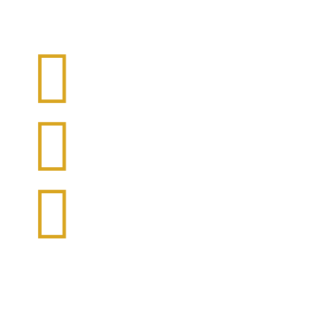


